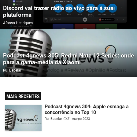
Discord vai trazer rádio ao vivo para a sua
plataforma
Afonso Henriques
Podcast 4gnews 305: Redmi Note 12 Series: onde
para a gama-média da Xiaomi
Rui Bacelar
MAIS RECENTES
Podcast 4gnews 304: Apple esmaga a
concorrência no Top 10
Rui Bacelar
21 março 2023