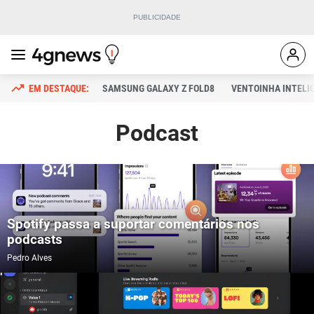
SAMSUNG GALAXY Z FOLD8
VENTOINHA INTELI
Podcast
Spotify passa a suportar comentários nos
podcasts
Pedro Alves