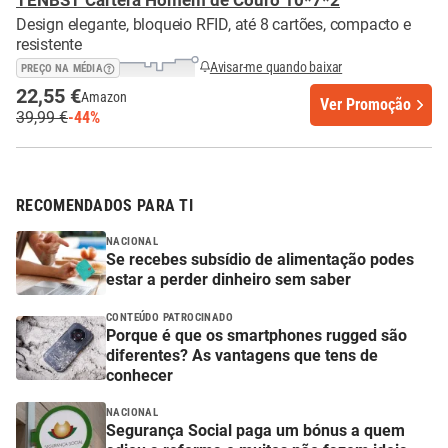
TENBST Cartera Homem de Couro 10*7*2
Design elegante, bloqueio RFID, até 8 cartões, compacto e
resistente
Avisar-me quando baixar
PREÇO NA MÉDIA
22,55 €
Amazon
Ver Promoção
39,99 €
-44%
RECOMENDADOS PARA TI
NACIONAL
Se recebes subsídio de alimentação podes
estar a perder dinheiro sem saber
CONTEÚDO PATROCINADO
Porque é que os smartphones rugged são
diferentes? As vantagens que tens de
conhecer
NACIONAL
Segurança Social paga um bónus a quem