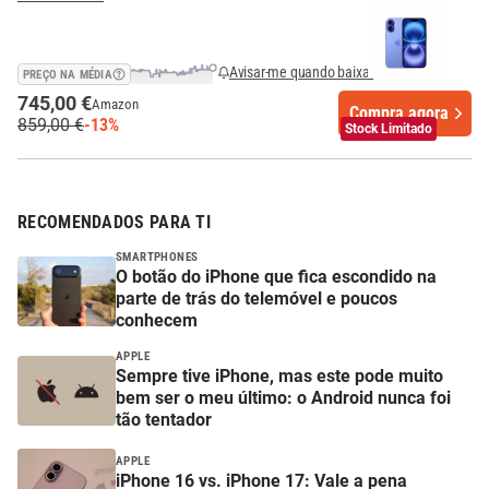
Avisar-me quando baixar
PREÇO NA MÉDIA
745,00 €
Amazon
Compra agora
859,00 €
-13%
Stock Limitado
RECOMENDADOS PARA TI
SMARTPHONES
O botão do iPhone que fica escondido na
parte de trás do telemóvel e poucos
conhecem
APPLE
Sempre tive iPhone, mas este pode muito
bem ser o meu último: o Android nunca foi
tão tentador
APPLE
iPhone 16 vs. iPhone 17: Vale a pena