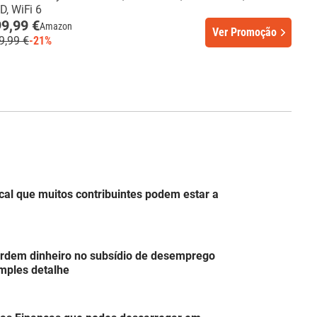
D, WiFi 6
9,99 €
Amazon
Ver Promoção
9,99 €
-21%
cal que muitos contribuintes podem estar a
erdem dinheiro no subsídio de desemprego
mples detalhe