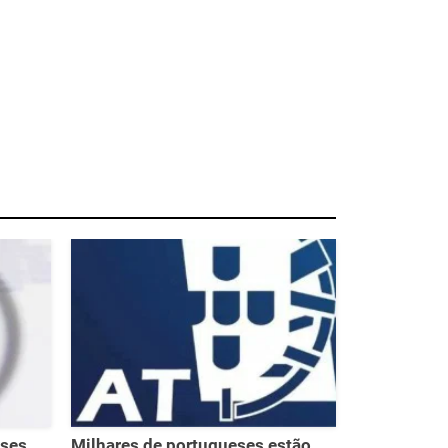
eses
Milhares de portugueses estão