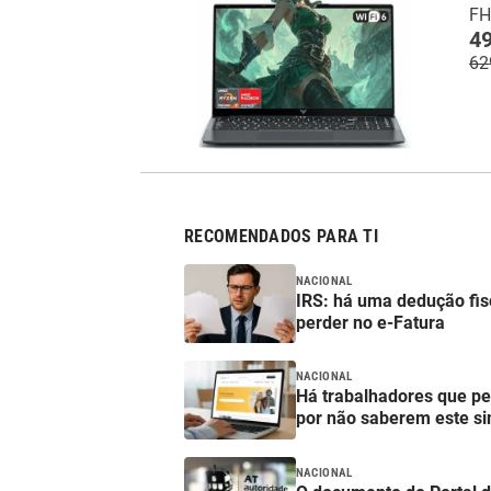
FH
49
62
RECOMENDADOS PARA TI
NACIONAL
IRS: há uma dedução fis
perder no e-Fatura
NACIONAL
Há trabalhadores que p
por não saberem este si
NACIONAL