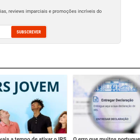
as, reviews imparciais e promoções incríveis do
SUBSCREVER
vais a tempo de ativar o IRS
O erro que muitos portugu