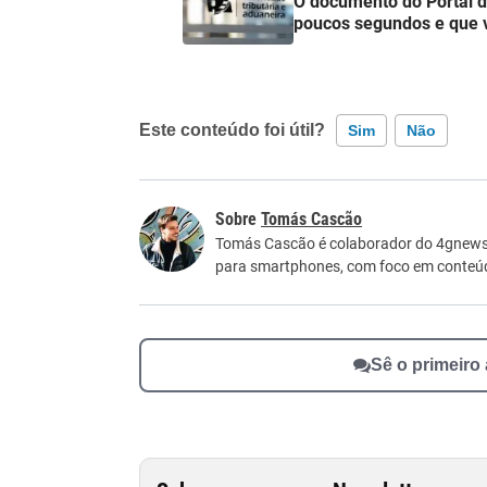
O documento do Portal 
poucos segundos e que v
Este conteúdo foi útil?
Sim
Não
Este conteúdo contém informação incorreta
Tomás Cascão
Este conteúdo não tem a informação que procu
Tomás Cascão é colaborador do 4gnews. 
para smartphones, com foco em conteúdos
Outro
Sê o primeiro