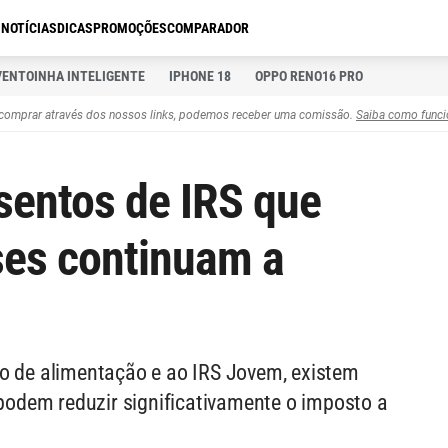
S
NOTÍCIAS
DICAS
PROMOÇÕES
COMPARADOR
VENTOINHA INTELIGENTE
IPHONE 18
OPPO RENO16 PRO
comprar através dos nossos links, podemos receber uma comissão.
Saiba como funci
sentos de IRS que
ses continuam a
io de alimentação e ao IRS Jovem, existem
 podem reduzir significativamente o imposto a