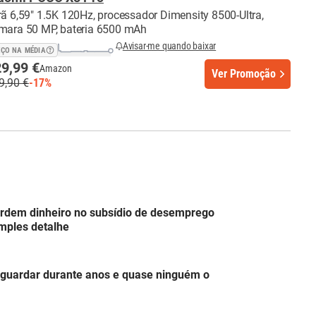
rã 6,59" 1.5K 120Hz, processador Dimensity 8500-Ultra,
mara 50 MP, bateria 6500 mAh
Avisar-me quando baixar
EÇO NA MÉDIA
9,99 €
Amazon
Ver Promoção
9,90 €
-17%
erdem dinheiro no subsídio de desemprego
mples detalhe
guardar durante anos e quase ninguém o