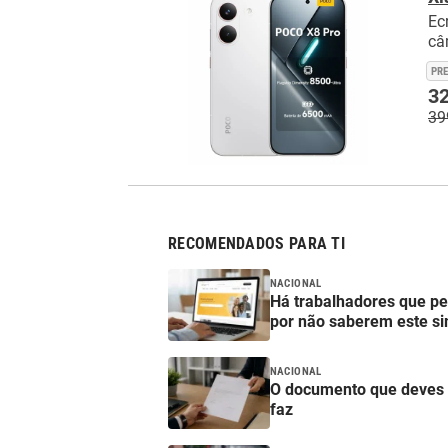
Ec
câ
PR
32
39
RECOMENDADOS PARA TI
NACIONAL
Há trabalhadores que p
por não saberem este si
NACIONAL
O documento que deves 
faz