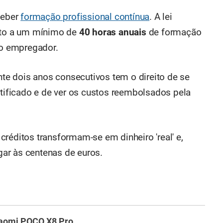
ceber
formação profissional contínua
. A lei
eito a um mínimo de
40 horas anuais
de formação
 o empregador.
e dois anos consecutivos tem o direito de se
rtificado e de ver os custos reembolsados pela
réditos transformam-se em dinheiro 'real' e,
ar às centenas de euros.
aomi POCO X8 Pro