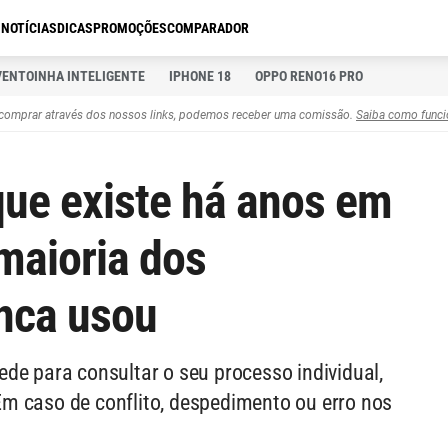
S
NOTÍCIAS
DICAS
PROMOÇÕES
COMPARADOR
VENTOINHA INTELIGENTE
IPHONE 18
OPPO RENO16 PRO
comprar através dos nossos links, podemos receber uma comissão.
Saiba como funci
 que existe há anos em
maioria dos
nca usou
de para consultar o seu processo individual,
. Em caso de conflito, despedimento ou erro nos