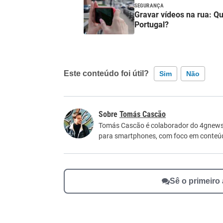
SEGURANÇA
Gravar vídeos na rua: Q
Portugal?
Este conteúdo foi útil?
Sim
Não
Este conteúdo contém informação incorreta
Tomás Cascão
Este conteúdo não tem a informação que procu
Tomás Cascão é colaborador do 4gnews. 
para smartphones, com foco em conteúdos
Outro
Sê o primeiro