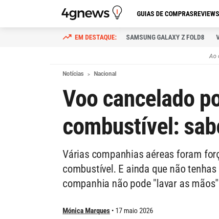
GUIAS DE COMPRAS
REVIEW
SAMSUNG GALAXY Z FOLD8
Ao 
Notícias
Nacional
Voo cancelado po
combustível: sabe
Várias companhias aéreas foram forç
combustível. E ainda que não tenhas 
companhia não pode "lavar as mãos" 
Mónica Marques
17 maio 2026