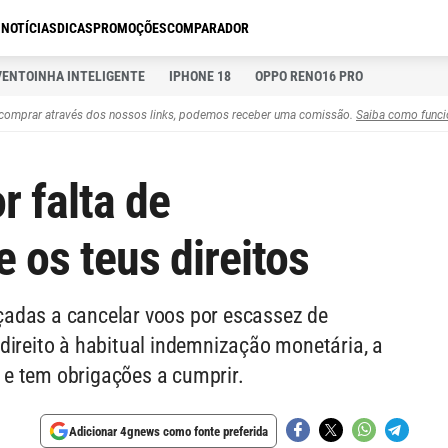
S
NOTÍCIAS
DICAS
PROMOÇÕES
COMPARADOR
VENTOINHA INTELIGENTE
IPHONE 18
OPPO RENO16 PRO
comprar através dos nossos links, podemos receber uma comissão.
Saiba como funci
r falta de
 os teus direitos
adas a cancelar voos por escassez de
direito à habitual indemnização monetária, a
e tem obrigações a cumprir.
Adicionar 4gnews como fonte preferida