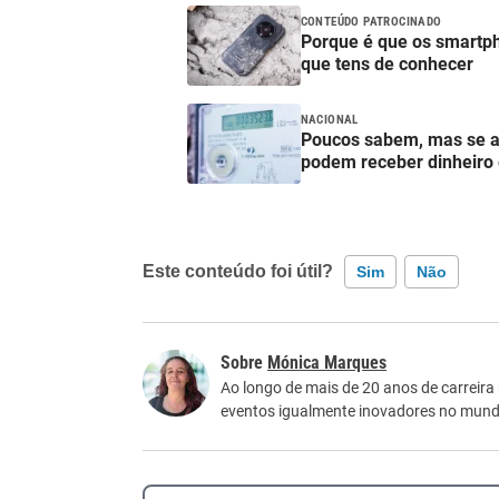
CONTEÚDO PATROCINADO
Porque é que os smartp
que tens de conhecer
NACIONAL
Poucos sabem, mas se a f
podem receber dinheiro 
Este conteúdo foi útil?
Sim
Não
Este conteúdo contém informação incorreta
Mónica Marques
Este conteúdo não tem a informação que procu
Ao longo de mais de 20 anos de carreira
eventos igualmente inovadores no mundo
Outro