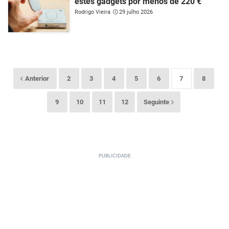
estes gadgets por menos de 220 €
Rodrigo Vieira
29 julho 2026
Anterior
2
3
4
5
6
7
8
9
10
11
12
Seguinte