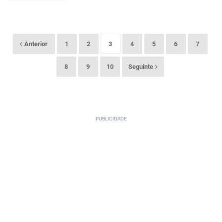
Anterior
1
2
3
4
5
6
7
8
9
10
Seguinte