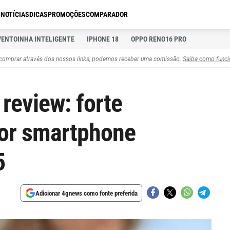
S
NOTÍCIAS
DICAS
PROMOÇÕES
COMPARADOR
VENTOINHA INTELIGENTE
IPHONE 18
OPPO RENO16 PRO
comprar através dos nossos links, podemos receber uma comissão.
Saiba como funci
review: forte
hor smartphone
5
Adicionar 4gnews como fonte preferida