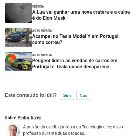
CIÊNCIA
A Lua vai ganhar uma nova cratera e a culpa
é do Elon Musk
AUTOMÓVEIS
Acampei no Tesla Model Y em Portugal:
como correu?
AUTOMÓVEIS
Peugeot lidera as vendas de carros em
Portugal e Tesla quase desaparece
Este conteúdo foi útil?
Sim
Não
Este conteúdo contém informação incorreta
Pedro Alves
Este conteúdo não tem a informação que procuro
À paixão da escrita juntou a da Tecnologia e fez disso
profissão durante duas décadas.