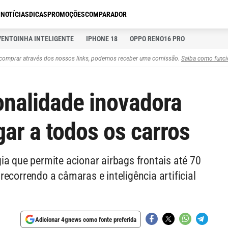
S
NOTÍCIAS
DICAS
PROMOÇÕES
COMPARADOR
VENTOINHA INTELIGENTE
IPHONE 18
OPPO RENO16 PRO
comprar através dos nossos links, podemos receber uma comissão.
Saiba como funci
onalidade inovadora
gar a todos os carros
ia que permite acionar airbags frontais até 70
ecorrendo a câmaras e inteligência artificial
Adicionar 4gnews como fonte preferida