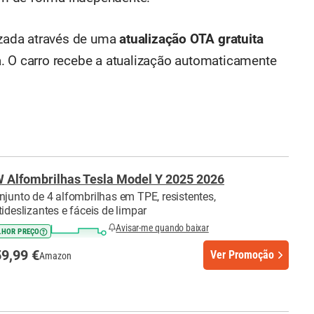
lizada através de uma
atualização OTA gratuita
. O carro recebe a atualização automaticamente
 Alfombrilhas Tesla Model Y 2025 2026
njunto de 4 alfombrilhas em TPE, resistentes,
tideslizantes e fáceis de limpar
Avisar-me quando baixar
LHOR PREÇO
9,99 €
Ver Promoção
Amazon