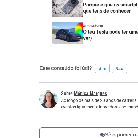
Porque é que os smartp
que tens de conhecer
AUTOMÓVEIS
O teu Tesla pode ter uma
ver)
Este conteúdo foi útil?
Sim
Não
Este conteúdo contém informação incorreta
Mónica Marques
Este conteúdo não tem a informação que procu
Ao longo de mais de 20 anos de carreira
eventos igualmente inovadores no mundo
Outro
Sê o primeiro