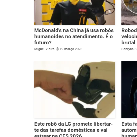
McDonald's na China já usa robôs
Robodo
humanoides no atendimento. É o
veloci
futuro?
brutal
Miguel Vieira
19 março 2026
Sabryna E
Este robô da LG promete libertar-
Esta 
te das tarefas domésticas e vai
autom
estrear na CES 2026
humano