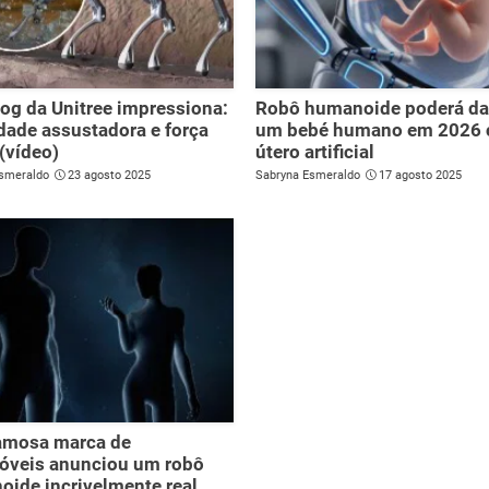
g da Unitree impressiona:
Robô humanoide poderá dar
dade assustadora e força
um bebé humano em 2026
 (vídeo)
útero artificial
smeraldo
23 agosto 2025
Sabryna Esmeraldo
17 agosto 2025
famosa marca de
óveis anunciou um robô
ide incrivelmente real