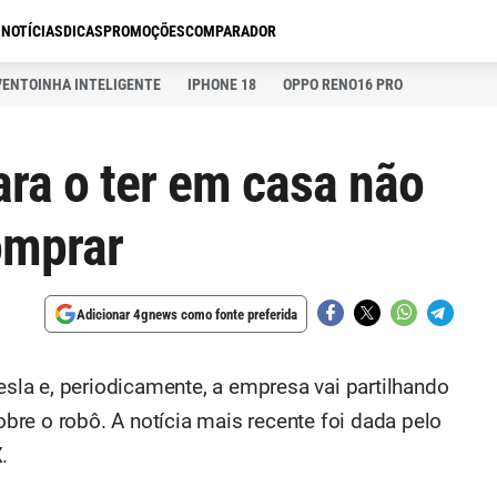
S
NOTÍCIAS
DICAS
PROMOÇÕES
COMPARADOR
VENTOINHA INTELIGENTE
IPHONE 18
OPPO RENO16 PRO
ara o ter em casa não
omprar
Adicionar 4gnews como fonte preferida
la e, periodicamente, a empresa vai partilhando
re o robô. A notícia mais recente foi dada pelo
.