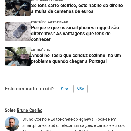
MOBILIDADE ELÉTRICA
Se tens carro elétrico, este hábito dá direito
a multa de centenas de euros
CONTEÚDO PATROCINADO
Porque é que os smartphones rugged são
diferentes? As vantagens que tens de
conhecer
AUTOMÓVEIS
Andei no Tesla que conduz sozinho: há um
problema quando chegar a Portugal
Este conteúdo foi útil?
Sim
Não
Este conteúdo contém informação incorreta
Bruno Coelho
Este conteúdo não tem a informação que procuro
Bruno Coelho é Editor-chefe do 4gnews. Foca-se em
smartphones, áudio, telecomunicações e carros elétricos.
Outro