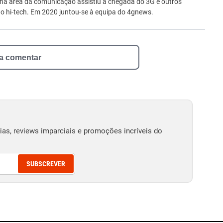
ro
 na área da comunicação assistiu à chegada do 3G e outros
 hi-tech. Em 2020 juntou-se à equipa do 4gnews.
 a comentar
as, reviews imparciais e promoções incríveis do
SUBSCREVER