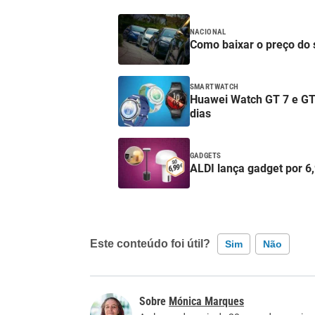
NACIONAL
Como baixar o preço do
SMARTWATCH
Huawei Watch GT 7 e GT
dias
GADGETS
ALDI lança gadget por 6,
Este conteúdo foi útil?
Sim
Não
Este conteúdo contém informação incorreta
Mónica Marques