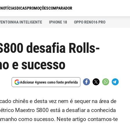
S
NOTÍCIAS
DICAS
PROMOÇÕES
COMPARADOR
VENTOINHA INTELIGENTE
IPHONE 18
OPPO RENO16 PRO
800 desafia Rolls-
o e sucesso
Adicionar 4gnews como fonte preferida
cado chinês e desta vez nem é sequer na área de
étrico Maextro S800 está a desafiar a conhecida
tamanho como sucesso. Neste artigo contamos-te