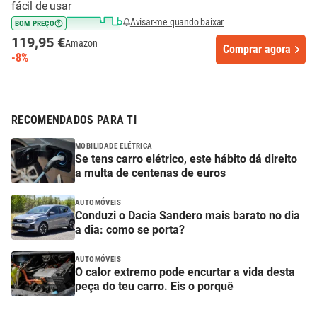
fácil de usar
Avisar-me quando baixar
BOM PREÇO
119,95 €
Amazon
Comprar agora
-8%
RECOMENDADOS PARA TI
MOBILIDADE ELÉTRICA
Se tens carro elétrico, este hábito dá direito
a multa de centenas de euros
AUTOMÓVEIS
Conduzi o Dacia Sandero mais barato no dia
a dia: como se porta?
AUTOMÓVEIS
O calor extremo pode encurtar a vida desta
peça do teu carro. Eis o porquê