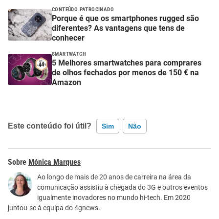
CONTEÚDO PATROCINADO
Porque é que os smartphones rugged são
diferentes? As vantagens que tens de
conhecer
SMARTWATCH
5 Melhores smartwatches para comprares
de olhos fechados por menos de 150 € na
Amazon
Este conteúdo foi útil?
Sim
Não
Este conteúdo contém informação incorreta
Mónica Marques
Este conteúdo não tem a informação que procuro
Ao longo de mais de 20 anos de carreira na área da
comunicação assistiu à chegada do 3G e outros eventos
Outro
igualmente inovadores no mundo hi-tech. Em 2020
juntou-se à equipa do 4gnews.