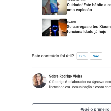
SMARTPHONES
Cuidado! Este hábito a c
uma explosão
XIAOMI
Se carregas o teu Xiaomi
funcionalidade já hoje
Este conteúdo foi útil?
Sim
Não
Este conteúdo contém informação incorreta
Rodrigo Vieira
Este conteúdo não tem a informação que procu
O Rodrigo é colaborador na 4gnews e co
licenciado em Comunicação e conta com 1
Outro
Sê o primeiro