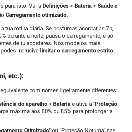
 para isto. Vai a
Definições
>
Bateria
>
Saúde e
ção
Carregamento otimizado
.
 tua rotina diária. Se costumas acordar às 7h,
0% durante a noite, pausa o carregamento, e só
antes de tu acordares. Nos modelos mais
, podes inclusive
limitar o carregamento estrito
, etc.):
quivalente com nomes ligeiramente diferentes:
stência do aparelho
>
Bateria
e ativa a
"Proteção
carga máxima aos 80% ou 85% para prolongar a
egamento Otimizado"
ou "Proteção Noturna" nas