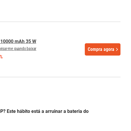
S 10000 mAh 35 W
visar-me quando baixar
Compra agora
6%
 Este hábito está a arruinar a bateria do