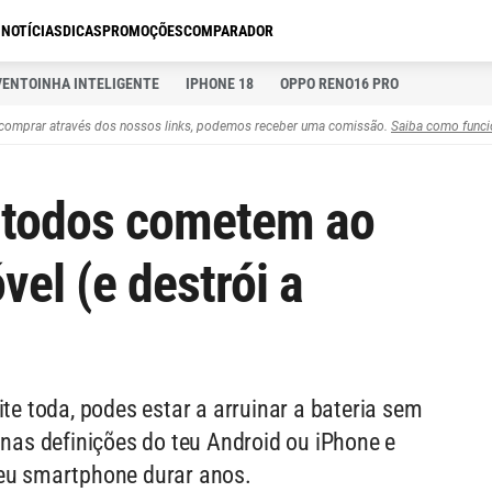
S
NOTÍCIAS
DICAS
PROMOÇÕES
COMPARADOR
VENTOINHA INTELIGENTE
IPHONE 18
OPPO RENO16 PRO
comprar através dos nossos links, podemos receber uma comissão.
Saiba como funci
e todos cometem ao
vel (e destrói a
ite toda, podes estar a arruinar a bateria sem
 nas definições do teu Android ou iPhone e
teu smartphone durar anos.