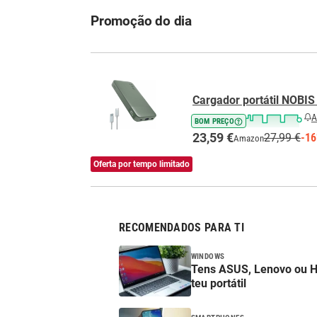
Promoção do dia
Cargador portátil NOBI
A
BOM PREÇO
23,59 €
27,99 €
-1
Amazon
Oferta por tempo limitado
RECOMENDADOS PARA TI
WINDOWS
Tens ASUS, Lenovo ou HP?
teu portátil