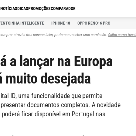
S
NOTÍCIAS
DICAS
PROMOÇÕES
COMPARADOR
VENTOINHA INTELIGENTE
IPHONE 18
OPPO RENO16 PRO
comprar através dos nossos links, podemos receber uma comissão.
Saiba como funci
á a lançar na Europa
á muito desejada
ital ID, uma funcionalidade que permite
apresentar documentos completos. A novidade
 poderá ficar disponível em Portugal nas