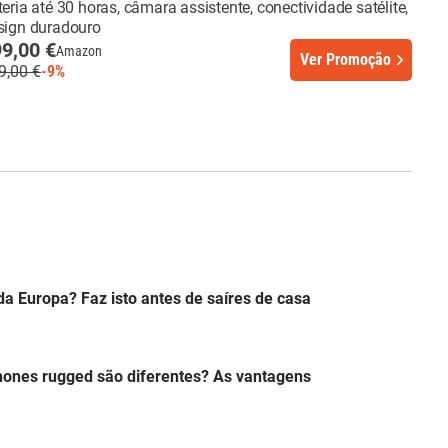
teria até 30 horas, câmara assistente, conectividade satélite,
sign duradouro
9,00 €
Amazon
Ver Promoção
9,00 €
-9%
 da Europa? Faz isto antes de saíres de casa
hones rugged são diferentes? As vantagens