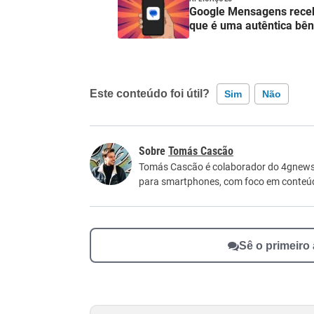
Google Mensagens receb
que é uma autêntica bê
Este conteúdo foi útil?
Sim
Não
Este conteúdo contém informação incorreta
Tomás Cascão
Este conteúdo não tem a informação que procu
Tomás Cascão é colaborador do 4gnews. 
para smartphones, com foco em conteúdos
Outro
Sê o primeiro