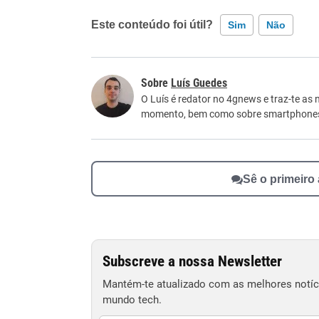
Este conteúdo foi útil?
Sim
Não
Este conteúdo contém informação incorreta
Luís Guedes
Este conteúdo não tem a informação que procu
O Luís é redator no 4gnews e traz-te as 
momento, bem como sobre smartphone
Outro
Sê o primeiro
Subscreve a nossa Newsletter
Mantém-te atualizado com as melhores notíci
mundo tech.