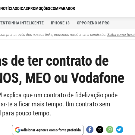
S
NOTÍCIAS
DICAS
PROMOÇÕES
COMPARADOR
VENTOINHA INTELIGENTE
IPHONE 18
OPPO RENO16 PRO
comprar através dos nossos links, podemos receber uma comissão.
Saiba como funci
s de ter contrato de
 NOS, MEO ou Vodafone
explica que um contrato de fidelização pode
gar-te a ficar mais tempo. Um contrato sem
al para pouco tempo.
Adicionar 4gnews como fonte preferida