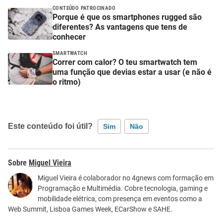
CONTEÚDO PATROCINADO
Porque é que os smartphones rugged são
diferentes? As vantagens que tens de
conhecer
SMARTWATCH
Correr com calor? O teu smartwatch tem
uma função que devias estar a usar (e não é
o ritmo)
Este conteúdo foi útil?
Sim
Não
Este conteúdo contém informação incorreta
Miguel Vieira
Este conteúdo não tem a informação que procuro
Miguel Vieira é colaborador no 4gnews com formação em
Programação e Multimédia. Cobre tecnologia, gaming e
Outro
mobilidade elétrica, com presença em eventos como a
Web Summit, Lisboa Games Week, ECarShow e SAHE.