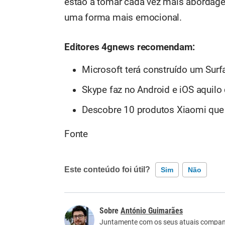
estão a tomar cada vez mais abordage
uma forma mais emocional.
Editores 4gnews recomendam:
Microsoft terá construído um Su
Skype faz no Android e iOS aquilo
Descobre 10 produtos Xiaomi que
Fonte
Este conteúdo foi útil?
Sim
Não
Este conteúdo contém informação incorreta
António Guimarães
Este conteúdo não tem a informação que procu
Juntamente com os seus atuais companhe