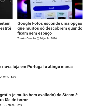
ometem
Google Fotos esconde uma opção
destrói
que muitos só descobrem quando
ficam sem espaço
Tomás Cascão
14 junho 2026
e nova loja em Portugal e atinge marca
Ontem, 18:00
grátis (e muito bem avaliado) da Steam é
ra fãs de terror
es
Ontem, 16:40