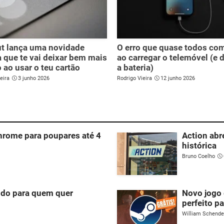
t lança uma novidade
O erro que quase todos c
a que te vai deixar bem mais
ao carregar o telemóvel (e 
 ao usar o teu cartão
a bateria)
eira
3 junho 2026
Rodrigo Vieira
12 junho 2026
hrome para poupares até 4
Action abr
histórica
Bruno Coelho
ndo para quem quer
Novo jogo 
perfeito pa
William Schend