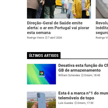
Direção-Geral de Saúde emite
Revolu
alerta: o ar em Portugal vai piorar
inédit
esta semana
seguro
Rodrigo Vieira
7 abril 2026
Rodrigo Vi
ÚLTIMOS ARTIGOS
Desativa esta função do C
GB de armazenamento
William Schendes
Ontem, 18:45
Esta é a marca nº1 do mu
telemóveis de topo
Luís Guedes
Ontem, 17:30