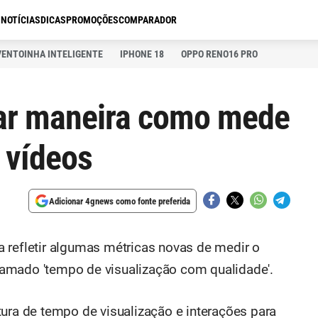
S
NOTÍCIAS
DICAS
PROMOÇÕES
COMPARADOR
VENTOINHA INTELIGENTE
IPHONE 18
OPPO RENO16 PRO
rar maneira como mede
 vídeos
Adicionar 4gnews como fonte preferida
 refletir algumas métricas novas de medir o
amado 'tempo de visualização com qualidade'.
tura de tempo de visualização e interações para