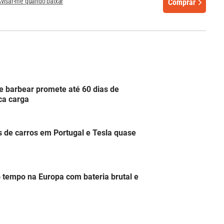
visar-me quando baixar
Comprar
 barbear promete até 60 dias de
ca carga
s de carros em Portugal e Tesla quase
 tempo na Europa com bateria brutal e