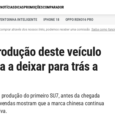
S
NOTÍCIAS
DICAS
PROMOÇÕES
COMPARADOR
VENTOINHA INTELIGENTE
IPHONE 18
OPPO RENO16 PRO
comprar através dos nossos links, podemos receber uma comissão.
Saiba como funci
rodução deste veículo
a a deixar para trás a
a produção do primeiro SU7, antes da chegada
e vendas mostram que a marca chinesa continua
iva.