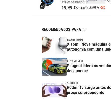
A
PREÇO NA MÉDIA
19,99 €
20,99 €
-5%
Amazon
RECOMENDADOS PARA TI
SMART HOME
Xiaomi: Nova máquina de
autonomia com uma úni
AUTOMÓVEIS
Peugeot lidera as venda
desaparece
ANDROID
Redmi 17 surge antes do
preço surpreendente