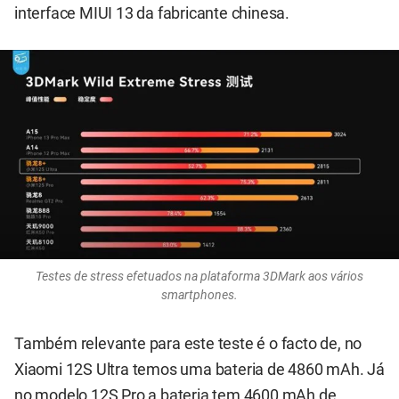
interface MIUI 13 da fabricante chinesa.
Testes de stress efetuados na plataforma 3DMark aos vários
smartphones.
Também relevante para este teste é o facto de, no
Xiaomi 12S Ultra temos uma bateria de 4860 mAh. Já
no modelo 12S Pro a bateria tem 4600 mAh de