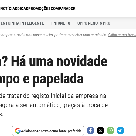
S
NOTÍCIAS
DICAS
PROMOÇÕES
COMPARADOR
VENTOINHA INTELIGENTE
IPHONE 18
OPPO RENO16 PRO
comprar através dos nossos links, podemos receber uma comissão.
Saiba como funci
a? Há uma novidade
mpo e papelada
 tratar do registo inicial da empresa na
gora a ser automático, graças à troca de
s.
Adicionar 4gnews como fonte preferida