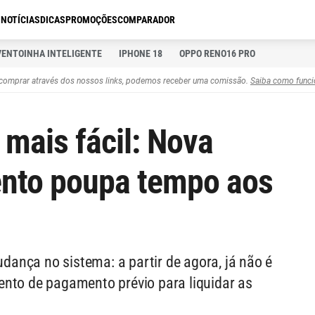
S
NOTÍCIAS
DICAS
PROMOÇÕES
COMPARADOR
VENTOINHA INTELIGENTE
IPHONE 18
OPPO RENO16 PRO
comprar através dos nossos links, podemos receber uma comissão.
Saiba como funci
 mais fácil: Nova
nto poupa tempo aos
ança no sistema: a partir de agora, já não é
ento de pagamento prévio para liquidar as