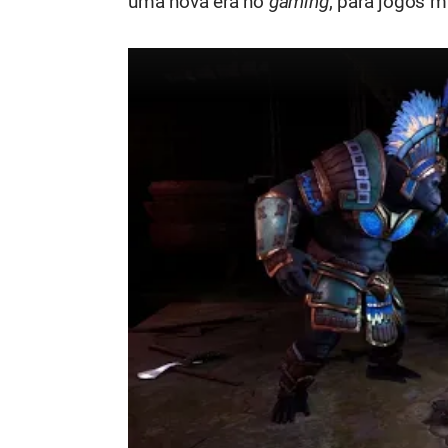
uma nova era no
gaming
, para jogos m