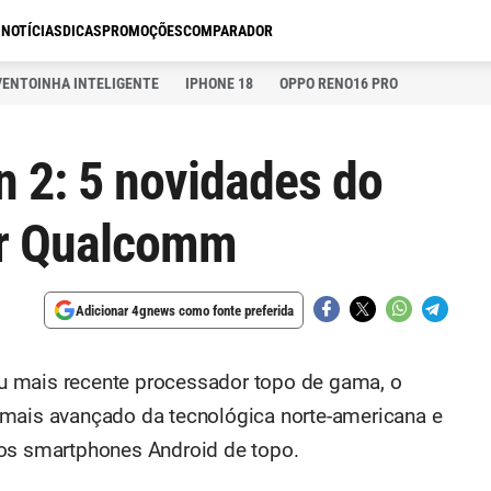
S
NOTÍCIAS
DICAS
PROMOÇÕES
COMPARADOR
VENTOINHA INTELIGENTE
IPHONE 18
OPPO RENO16 PRO
 2: 5 novidades do
or Qualcomm
Adicionar 4gnews como fonte preferida
u mais recente processador topo de gama, o
t mais avançado da tecnológica norte-americana e
mos smartphones Android de topo.