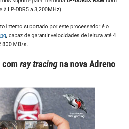
temos suporte para memória
LP-DDR5X RAM
com
e à LP-DDR5 a 3,200MHz).
o interno suportado por este processador é o
ng
, capaz de garantir velocidades de leitura até 4
 2 800 MB/s.
as com
ray tracing
na nova Adreno