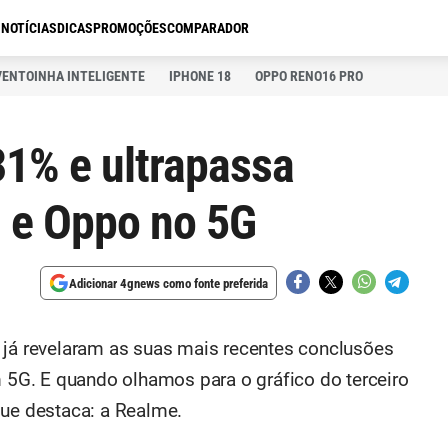
S
NOTÍCIAS
DICAS
PROMOÇÕES
COMPARADOR
VENTOINHA INTELIGENTE
IPHONE 18
OPPO RENO16 PRO
1% e ultrapassa
 e Oppo no 5G
Adicionar 4gnews como fonte preferida
 já revelaram as suas mais recentes conclusões
G. E quando olhamos para o gráfico do terceiro
que destaca: a Realme.