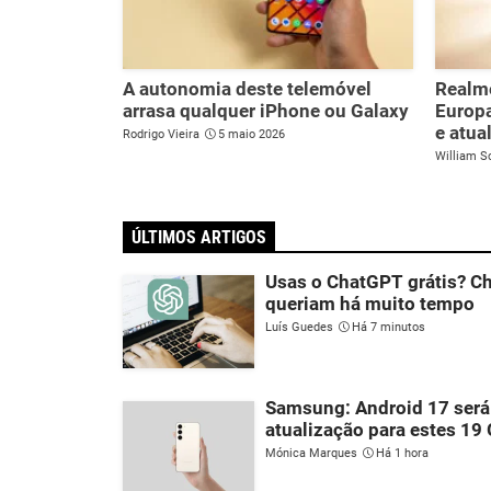
A autonomia deste telemóvel
Realme
arrasa qualquer iPhone ou Galaxy
Europa
e atua
Rodrigo Vieira
5 maio 2026
William S
ÚLTIMOS ARTIGOS
Usas o ChatGPT grátis? Ch
queriam há muito tempo
Luís Guedes
Há 7 minutos
Samsung: Android 17 será
atualização para estes 19
Mónica Marques
Há 1 hora