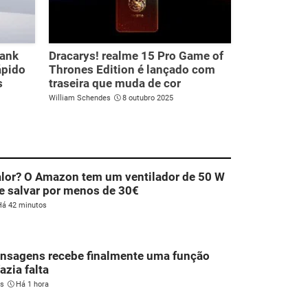
bank
Dracarys! realme 15 Pro Game of
ápido
Thrones Edition é lançado com
s
traseira que muda de cor
William Schendes
8 outubro 2025
alor? O Amazon tem um ventilador de 50 W
e salvar por menos de 30€
Há 42 minutos
nsagens recebe finalmente uma função
azia falta
es
Há 1 hora