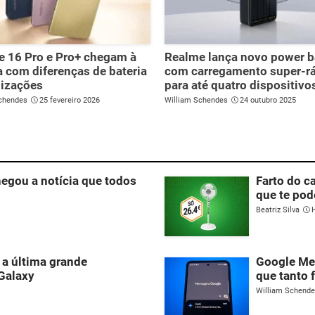
 16 Pro e Pro+ chegam à
Realme lança novo power 
 com diferenças de bateria
com carregamento super-r
lizações
para até quatro dispositivo
chendes
25 fevereiro 2026
William Schendes
24 outubro 2025
egou a notícia que todos
Farto do c
que te pod
Beatriz Silva
 a última grande
Google Me
 Galaxy
que tanto f
William Schend