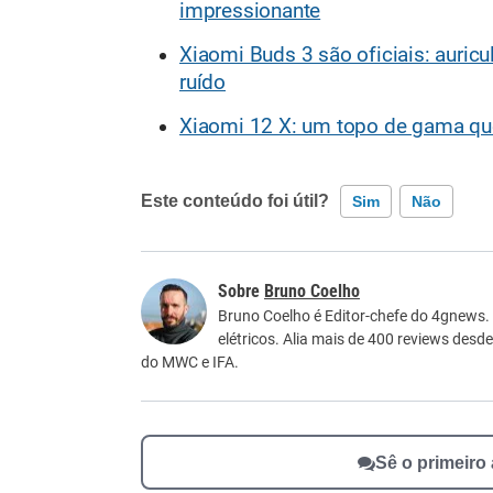
impressionante
Xiaomi Buds 3 são oficiais: auric
ruído
Xiaomi 12 X: um topo de gama qu
Este conteúdo foi útil?
Sim
Não
Este conteúdo contém informação incorreta
Bruno Coelho
Este conteúdo não tem a informação que procu
Bruno Coelho é Editor-chefe do 4gnews.
elétricos. Alia mais de 400 reviews desd
Outro
do MWC e IFA.
Sê o primeiro