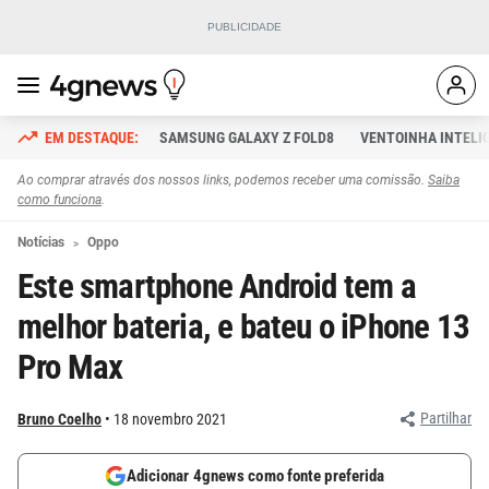
SAMSUNG GALAXY Z FOLD8
VENTOINHA INTELI
Ao comprar através dos nossos links, podemos receber uma comissão.
Saiba
como funciona
.
Notícias
Oppo
Este smartphone Android tem a
melhor bateria, e bateu o iPhone 13
Pro Max
Partilhar
Bruno Coelho
18 novembro 2021
Adicionar 4gnews como fonte preferida