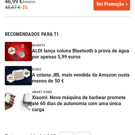
46,99 €
Amazon
Ver Promoção
48,47 €
-3%
RECOMENDADOS PARA TI
GADGETS
ALDI lança coluna Bluetooth à prova de água
por apenas 5,99 euros
ÁUDIO
A coluna JBL mais vendida da Amazon custa
menos de 50 €
SMART HOME
Xiaomi: Nova máquina de barbear promete
até 60 dias de autonomia com uma única
carga