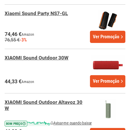
Xiaomi Sound Party NS7-GL
74,46 €
Amazon
Ver Promoção
76,55 €
-3%
XIAOMI Sound Outdoor 30W
44,33 €
Ver Promoção
Amazon
XIAOMI Sound Outdoor Altavoz 30
W
Avisar-me quando baixar
BOM PREÇO