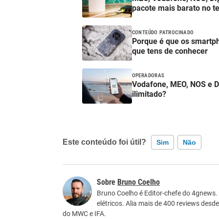
pacote mais barato no t
CONTEÚDO PATROCINADO
Porque é que os smartp
que tens de conhecer
OPERADORAS
Vodafone, MEO, NOS e DIGI
ilimitado?
Este conteúdo foi útil?
Sim
Não
Este conteúdo contém informação incorreta
Bruno Coelho
Este conteúdo não tem a informação que procu
Bruno Coelho é Editor-chefe do 4gnews.
elétricos. Alia mais de 400 reviews desd
Outro
do MWC e IFA.