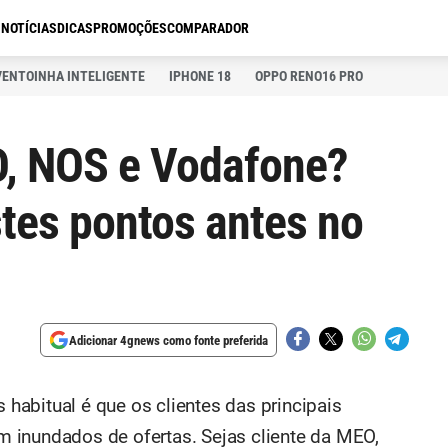
S
NOTÍCIAS
DICAS
PROMOÇÕES
COMPARADOR
VENTOINHA INTELIGENTE
IPHONE 18
OPPO RENO16 PRO
O, NOS e Vodafone?
tes pontos antes no
Adicionar 4gnews como fonte preferida
s habitual é que os clientes das principais
 inundados de ofertas. Sejas cliente da MEO,