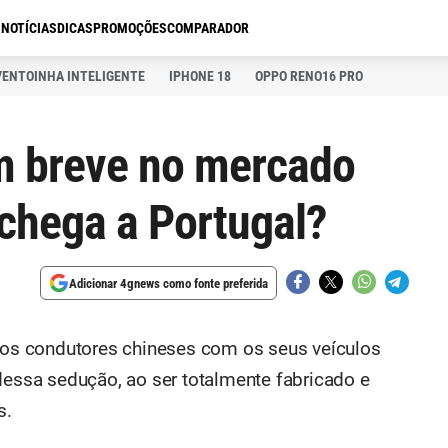
S
NOTÍCIAS
DICAS
PROMOÇÕES
COMPARADOR
VENTOINHA INTELIGENTE
IPHONE 18
OPPO RENO16 PRO
em breve no mercado
 chega a Portugal?
Adicionar 4gnews como fonte preferida
r os condutores chineses com os seus veículos
dessa sedução, ao ser totalmente fabricado e
s.