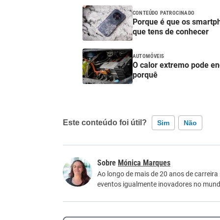
CONTEÚDO PATROCINADO
Porque é que os smartp
que tens de conhecer
AUTOMÓVEIS
O calor extremo pode enc
porquê
Este conteúdo foi útil?
Sim
Não
Este conteúdo contém informação incorreta
Mónica Marques
Este conteúdo não tem a informação que procu
Ao longo de mais de 20 anos de carreira
eventos igualmente inovadores no mundo
Outro