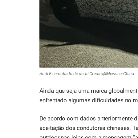
Audi E camuflado de perfil Crédito@NewscarChina
Ainda que seja uma marca globalment
enfrentado algumas dificuldades no m
De acordo com dados anteriormente di
aceitação dos condutores chineses. Ta
outdoor nas lojas com a mensagem “a 