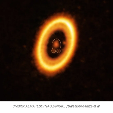
Crédito: ALMA (ESO/NAOJ/NRAO) /Balsalobre-Ruza et al.