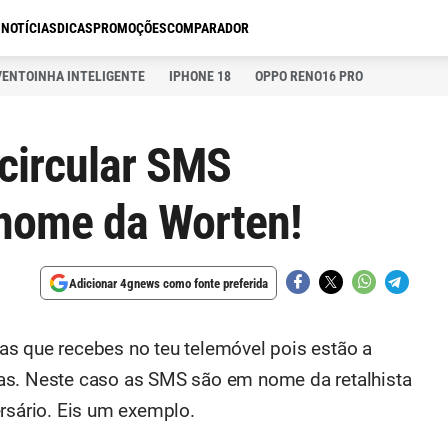
S
NOTÍCIAS
DICAS
PROMOÇÕES
COMPARADOR
VENTOINHA INTELIGENTE
IPHONE 18
OPPO RENO16 PRO
 circular SMS
 nome da Worten!
Adicionar 4gnews como fonte preferida
as que recebes no teu telemóvel pois estão a
as. Neste caso as SMS são em nome da retalhista
ersário. Eis um exemplo.