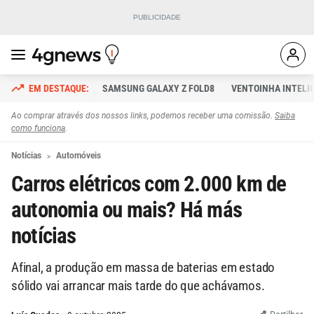
SAMSUNG GALAXY Z FOLD8
VENTOINHA INTELI
Ao comprar através dos nossos links, podemos receber uma comissão.
Saiba
como funciona
.
Notícias
Automóveis
Carros elétricos com 2.000 km de
autonomia ou mais? Há más
notícias
Afinal, a produção em massa de baterias em estado
sólido vai arrancar mais tarde do que achávamos.