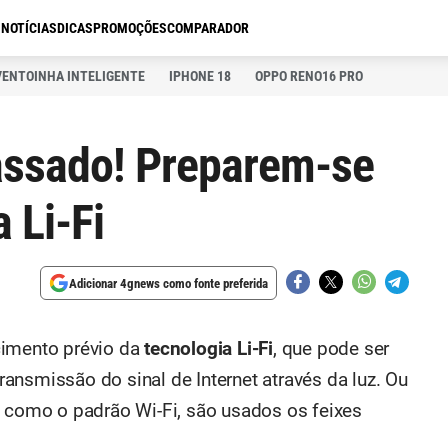
S
NOTÍCIAS
DICAS
PROMOÇÕES
COMPARADOR
VENTOINHA INTELIGENTE
IPHONE 18
OPPO RENO16 PRO
passado! Preparem-se
a Li-Fi
Adicionar 4gnews como fonte preferida
cimento prévio da
tecnologia Li-Fi
, que pode ser
ansmissão do sinal de Internet através da luz. Ou
o como o padrão Wi-Fi, são usados os feixes