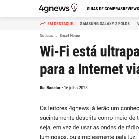
GUIAS DE COMPRAS
REVIEW
SAMSUNG GALAXY Z FOLD8
Notícias
Smart Home
Wi-Fi está ultra
para a Internet vi
Rui Bacelar
16 julho 2023
Os leitores 4gnews já terão um conhe
sucintamente descrita como meio de tr
seja, em vez de usar as ondas de rádi
luminosos, ou simplesmente pela luz.