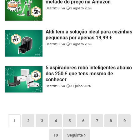
metade do preço na Amazon
Beatriz Silva
2 agosto 2026
Aldi tem a solução ideal para cozinhas
pequenas por apenas 19,99 €
Beatriz Silva
2 agosto 2026
5 aspiradores robô inteligentes abaixo
dos 250 € que tens mesmo de
conhecer
Beatriz Silva
31 julho 2026
1
2
3
4
5
6
7
8
9
10
Seguinte