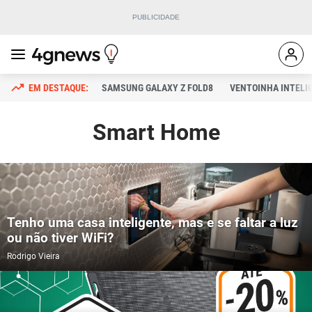
SAMSUNG GALAXY Z FOLD8
VENTOINHA INTELI
Smart Home
Tenho uma casa inteligente, mas e se faltar a luz
ou não tiver WiFi?
Rodrigo Vieira