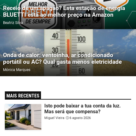
Receio de um apagão? Esta estação de energia
BLUETTI está ao melhor preço na Amazon
Beatriz Silva
Onda de calor: ventoinha, ar condicionado
portátil ou AC? Qual gasta menos eletricidade
Mónica Marques
MAIS RECENTES
Isto pode baixar a tua conta da luz.
Mas será que compensa?
Miguel Vieira
6 agosto 2026