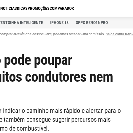
S
NOTÍCIAS
DICAS
PROMOÇÕES
COMPARADOR
VENTOINHA INTELIGENTE
IPHONE 18
OPPO RENO16 PRO
comprar através dos nossos links, podemos receber uma comissão.
Saiba como funci
o pode poupar
uitos condutores nem
indicar o caminho mais rápido e alertar para o
aze também consegue sugerir percursos mais
umo de combustível.