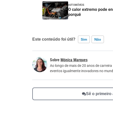
AUTOMÓVEIS
O calor extremo pode enc
porquê
Este conteúdo foi útil?
Sim
Não
Este conteúdo contém informação incorreta
Mónica Marques
Este conteúdo não tem a informação que procu
Ao longo de mais de 20 anos de carreira
eventos igualmente inovadores no mundo
Outro
Sê o primeiro