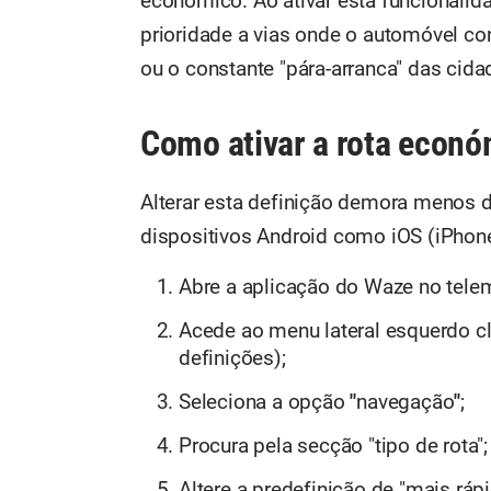
económico. Ao ativar esta funcionalida
prioridade a vias onde o automóvel c
ou o constante "pára-arranca" das cida
Como ativar a rota econ
Alterar esta definição demora menos d
dispositivos Android como iOS (iPhon
Abre a aplicação do Waze no tele
Acede ao menu lateral esquerdo cl
definições);
Seleciona a opção
"
navegação
"
;
Procura pela secção "tipo de rota";
Altere a predefinição de "mais ráp