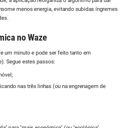
de, a aplicação reorganiza o algoritmo para dar
onsome menos energia, evitando subidas íngremes
des.
ómica no Waze
e um minuto e pode ser feito tanto em
e). Segue estes passos:
móvel;
icando nas três linhas (ou na engrenagem de
ida" para "mais económica" (ou "ecológica",