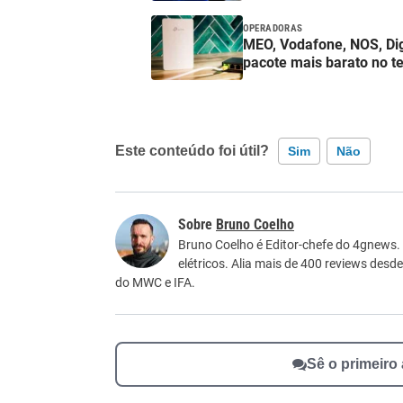
OPERADORAS
MEO, Vodafone, NOS, Digi
pacote mais barato no t
Este conteúdo foi útil?
Sim
Não
Este conteúdo contém informação incorreta
Bruno Coelho
Este conteúdo não tem a informação que procu
Bruno Coelho é Editor-chefe do 4gnews.
elétricos. Alia mais de 400 reviews desd
Outro
do MWC e IFA.
Sê o primeiro