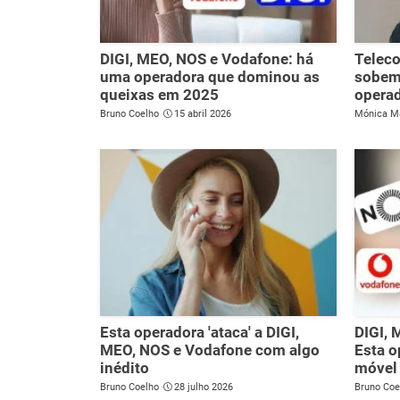
DIGI, MEO, NOS e Vodafone: há
Telec
uma operadora que dominou as
sobem
queixas em 2025
operad
Bruno Coelho
15 abril 2026
Mónica M
Esta operadora 'ataca' a DIGI,
DIGI,
MEO, NOS e Vodafone com algo
Esta o
inédito
móvel 
Bruno Coelho
28 julho 2026
Bruno Coe