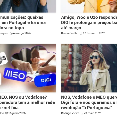
omunicações: queixas
Amigo, Woo e Uzo respond
 em Portugal e há uma
DIGI e prolongam preços b
ora no topo
até março
arques
4 março 2026
Bruno Coelho
17 fevereiro 2026
 MEO, NOS ou Vodafone?
NOS, Vodafone e MEO quer
peradora tem a melhor rede
Digi fora e nós queremos 
e net fixa
revolução "à Portuguesa"
lho
16 julho 2026
Rodrigo Vieira
23 maio 2026