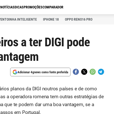
S
NOTÍCIAS
DICAS
PROMOÇÕES
COMPARADOR
VENTOINHA INTELIGENTE
IPHONE 18
OPPO RENO16 PRO
ros a ter DIGI pode
vantagem
Adicionar 4gnews como fonte preferida
ários planos da DIGI noutros países e de como
Mas a operadora romena tem outras estratégias de
ha que te podem dar uma boa vantagem, se a
passos em Portugal.