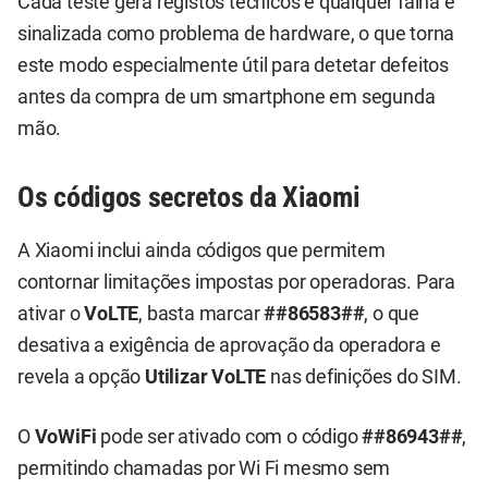
Cada teste gera registos técnicos e qualquer falha é
sinalizada como problema de hardware, o que torna
este modo especialmente útil para detetar defeitos
antes da compra de um smartphone em segunda
mão.
Os códigos secretos da Xiaomi
A Xiaomi inclui ainda códigos que permitem
contornar limitações impostas por operadoras. Para
ativar o
VoLTE
, basta marcar
##86583##
, o que
desativa a exigência de aprovação da operadora e
revela a opção
Utilizar VoLTE
nas definições do SIM.
O
VoWiFi
pode ser ativado com o código
##86943##
,
permitindo chamadas por Wi Fi mesmo sem