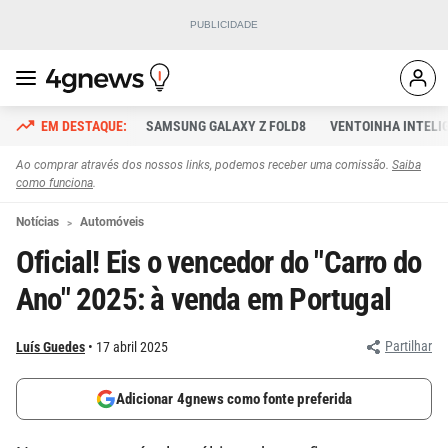
SAMSUNG GALAXY Z FOLD8
VENTOINHA INTELI
Ao comprar através dos nossos links, podemos receber uma comissão.
Saiba
como funciona
.
Notícias
Automóveis
Oficial! Eis o vencedor do "Carro do
Ano" 2025: à venda em Portugal
Partilhar
Luís Guedes
17 abril 2025
Adicionar 4gnews como fonte preferida