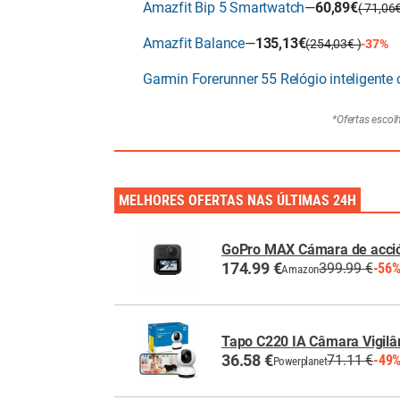
Amazfit Bip 5 Smartwatch
—
60,89€
( 71,06
Amazfit Balance
—
135,13€
(254,03€ )
-37%
Garmin Forerunner 55 Relógio inteligent
*Ofertas escol
MELHORES OFERTAS NAS ÚLTIMAS 24H
GoPro MAX Cámara de acció
174.99 €
399.99 €
-56
Amazon
Tapo C220 IA Câmara Vigilâ
36.58 €
71.11 €
-49
Powerplanet