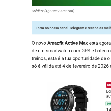
Crédito: (4gnews / Amazon)
Entra no nosso canal Telegram
e recebe as melh
O novo
Amazfit Active Max
está agora
de um smartwatch com GPS e bateria q
treinos, esta é a tua oportunidade de 
só é válida até 4 de fevereiro de 2026 
Am
Of
Ec
au
BO
14