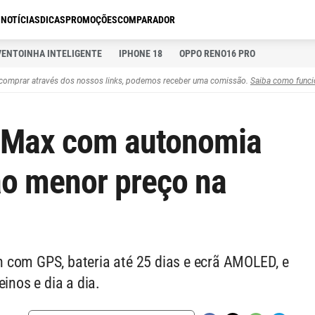
S
NOTÍCIAS
DICAS
PROMOÇÕES
COMPARADOR
VENTOINHA INTELIGENTE
IPHONE 18
OPPO RENO16 PRO
comprar através dos nossos links, podemos receber uma comissão.
Saiba como funci
e Max com autonomia
 ao menor preço na
 com GPS, bateria até 25 dias e ecrã AMOLED, e
inos e dia a dia.