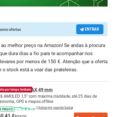
ENTRAR
ores ofertas
 ao melhor preço na Amazon! Se andas à procura
ue dura dias a fio para te acompanhar nos
o levares por menos de 150 €. Atenção que a oferta
e o stock está a voar das prateleiras.
azfit Active MAX 49 mm
erta por tempo limitado
rã AMOLED 1,5" com máxima claridade, até 25 dias de
tonomia, GPS e mapas offline
Avisar-me quando baixar
M PREÇO
0,41 €
Amazon