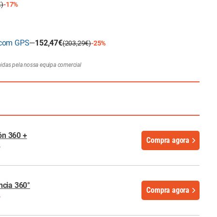
€)
-17%
e com GPS
—
152,47€
(203,29€)
-25%
hidas pela nossa equipa comercial
n 360 +
Compra agora
%
ncia 360°
Compra agora
%