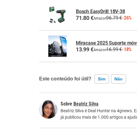
Bosch EasyDrill 18V-38
71.80 €
96.79 €
-26%
Amazon
Miracase 2025 Suporte móve
13.99 €
16.99 €
-18%
Amazon
Este conteúdo foi útil?
Sim
Não
Este conteúdo contém informação incorreta
Beatriz Silva
Este conteúdo não tem a informação que procu
Beatriz Silva é Deal Hunter na 4gnews. 
já publicou mais de 1.000 artigos a aju
Outro