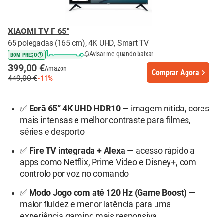
XIAOMI TV F 65"
65 polegadas (165 cm), 4K UHD, Smart TV
Avisar-me quando baixar
BOM PREÇO
399,00 €
Amazon
Comprar Agora
449,00 €
-11%
✅
Ecrã 65” 4K UHD HDR10
— imagem nítida, cores
mais intensas e melhor contraste para filmes,
séries e desporto
✅
Fire TV integrada + Alexa
— acesso rápido a
apps como Netflix, Prime Video e Disney+, com
controlo por voz no comando
✅
Modo Jogo com até 120 Hz (Game Boost)
—
maior fluidez e menor latência para uma
experiência gaming mais responsiva