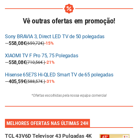
Vê outras ofertas em promoção!
Sony BRAVIA 3, Direct LED TV de 50 polegadas
—
558,08€
(659,72€)
-15%
XIAOMI TV F Pro 75, 75 Polegadas
—
558,08€
(710,56€ )
-21%
Hisense 65E7S Hi-QLED Smart TV de 65 polegadas
—
405,59€
(588,57€ )
-31%
*Ofertas escolhidas pela nossa equipa comercial
MELHORES OFERTAS NAS ÚLTIMAS 24H
TCL 43V6D Televisor 43 Pulgadas 4K