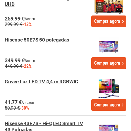
UHD
259.99 €
Worten
Compra agora
299.99 €
-13%
Hisense 50E7S 50 polegadas
349.99 €
Worten
Compra agora
449.99 €
-22%
Govee Luz LED TV 4,4 m RGBWIC
41.77 €
Amazon
Compra agora
59.99 €
-30%
Hisense 43E7S - Hi-QLED Smart TV
43 Pulgadas