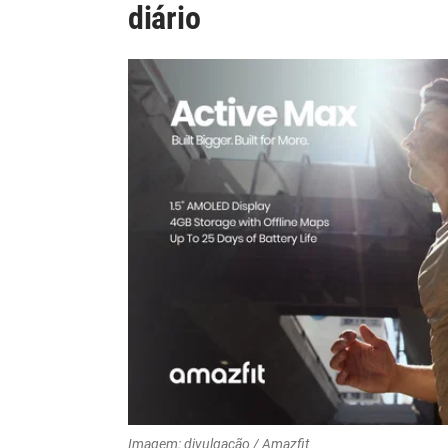
diário
Imagem: divulgação / Amazfit