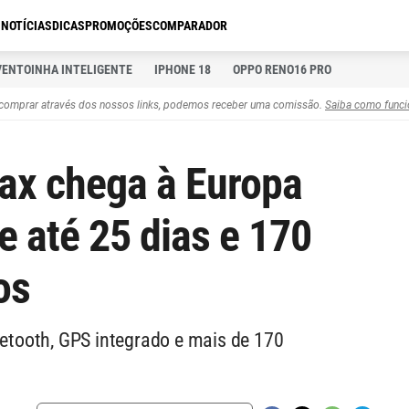
S
NOTÍCIAS
DICAS
PROMOÇÕES
COMPARADOR
VENTOINHA INTELIGENTE
IPHONE 18
OPPO RENO16 PRO
comprar através dos nossos links, podemos receber uma comissão.
Saiba como funci
ax chega à Europa
 até 25 dias e 170
os
tooth, GPS integrado e mais de 170