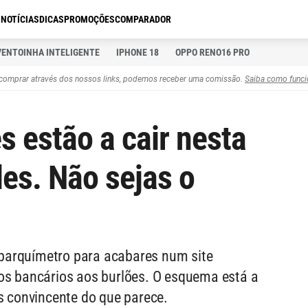
S
NOTÍCIAS
DICAS
PROMOÇÕES
COMPARADOR
VENTOINHA INTELIGENTE
IPHONE 18
OPPO RENO16 PRO
comprar através dos nossos links, podemos receber uma comissão.
Saiba como funci
s estão a cair nesta
es. Não sejas o
parquímetro para acabares num site
dos bancários aos burlões. O esquema está a
is convincente do que parece.