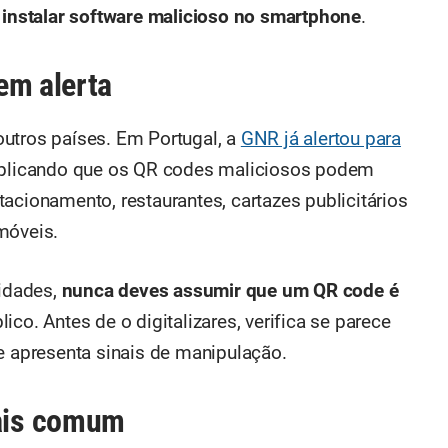
r
instalar software malicioso no smartphone
.
em alerta
utros países. Em Portugal, a
GNR já alertou para
xplicando que os QR codes maliciosos podem
acionamento, restaurantes, cartazes publicitários
móveis.
idades,
nunca deves assumir que um QR code é
co. Antes de o digitalizares, verifica se parece
se apresenta sinais de manipulação.
ais comum