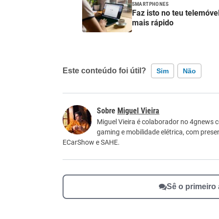
SMARTPHONES
Faz isto no teu telemóve
mais rápido
Este conteúdo foi útil?
Sim
Não
Este conteúdo contém informação incorreta
Miguel Vieira
Este conteúdo não tem a informação que procu
Miguel Vieira é colaborador no 4gnews
gaming e mobilidade elétrica, com pre
Outro
ECarShow e SAHE.
Sê o primeiro