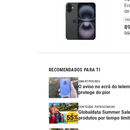
Ec
de
PR
89
95
RECOMENDADOS PARA TI
SMARTPHONES
O aviso no ecrã do tele
protege do pior
CONTEÚDO PATROCINADO
Globaldata Summer Sale
produtos por tempo limi