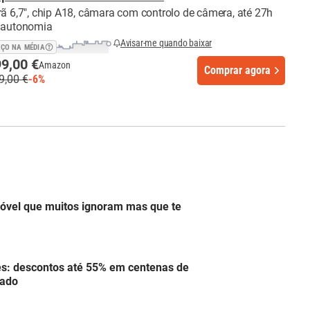
rã 6,7", chip A18, câmara com controlo de câmera, até 27h
 autonomia
Avisar-me quando baixar
EÇO NA MÉDIA
9,00 €
Amazon
Comprar agora
9,00 €
-6%
móvel que muitos ignoram mas que te
s: descontos até 55% em centenas de
tado