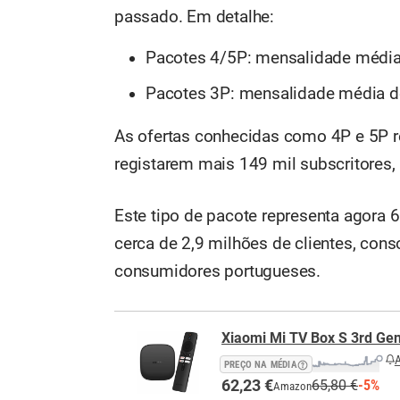
passado. Em detalhe:
Pacotes 4/5P: mensalidade média 
Pacotes 3P: mensalidade média de
As ofertas conhecidas como 4P e 5P r
registarem mais 149 mil subscritores,
Este tipo de pacote representa agora 6
cerca de 2,9 milhões de clientes, con
consumidores portugueses.
Xiaomi Mi TV Box S 3rd Ge
A
PREÇO NA MÉDIA
62,23 €
65,80 €
-5%
Amazon