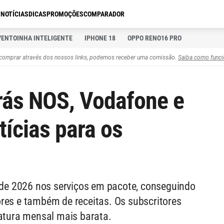
S
NOTÍCIAS
DICAS
PROMOÇÕES
COMPARADOR
VENTOINHA INTELIGENTE
IPHONE 18
OPPO RENO16 PRO
comprar através dos nossos links, podemos receber uma comissão.
Saiba como funci
rás NOS, Vodafone e
tícias para os
e de 2026 nos serviços em pacote, conseguindo
res e também de receitas. Os subscritores
tura mensal mais barata.