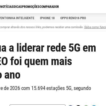
S
NOTÍCIAS
DICAS
PROMOÇÕES
COMPARADOR
VENTOINHA INTELIGENTE
IPHONE 18
OPPO RENO16 PRO
comprar através dos nossos links, podemos receber uma comissão.
Saiba como funci
a a liderar rede 5G em
EO foi quem mais
o ano
tre de 2026 com 15.694 estações 5G, segundo