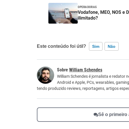
OPERADORAS
Vodafone, MEO, NOS e DIGI
ilimitado?
Este conteúdo foi útil?
Sim
Não
Este conteúdo contém informação incorreta
William Schendes
Este conteúdo não tem a informação que procu
William Schendes é jornalista e redator 
Android e Apple, PCs, wearables, gaming
Outro
tendo produzido reviews, reportagens, artigos especi
Sê o primeiro