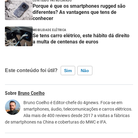
CONTEÚDO PATROCINADO
Porque é que os smartphones rugged são
diferentes? As vantagens que tens de
conhecer
MOBILIDADE ELÉTRICA
Se tens carro elétrico, este hábito dá direito
a multa de centenas de euros
Este conteúdo foi útil?
Sim
Não
Este conteúdo contém informação incorreta
Bruno Coelho
Este conteúdo não tem a informação que procuro
Bruno Coelho é Editor-chefe do 4gnews. Foca-se em
smartphones, áudio, telecomunicações e carros elétricos.
Outro
Alia mais de 400 reviews desde 2017 a visitas a fábricas
de smartphones na China e coberturas do MWC e IFA.