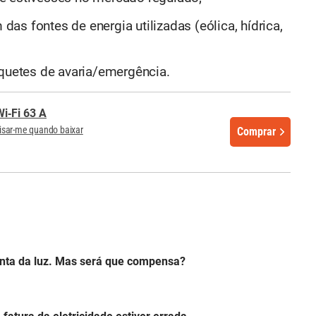
s fontes de energia utilizadas (eólica, hídrica,
iquetes de avaria/emergência.
i‑Fi 63 A
isar-me quando baixar
Comprar
conta da luz. Mas será que compensa?