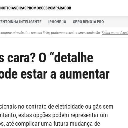
S
NOTÍCIAS
DICAS
PROMOÇÕES
COMPARADOR
VENTOINHA INTELIGENTE
IPHONE 18
OPPO RENO16 PRO
comprar através dos nossos links, podemos receber uma comissão.
Saiba como funci
s cara? O “detalhe
ode estar a aumentar
ionais no contrato de eletricidade ou gás sem
entanto, estas opções podem representar um
os, até complicar uma futura mudança de