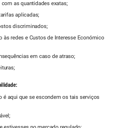
 com as quantidades exatas;
tarifas aplicadas;
ostos discriminados;
so às redes e Custos de Interesse Económico
nsequências em caso de atraso;
ituras;
ilidade:
o é aqui que se escondem os tais serviços
ável;
e estivesses no mercado regulado;