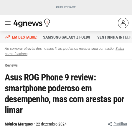
SAMSUNG GALAXY Z FOLD8
VENTOINHA INTELI
Ao comprar através dos nossos links, podemos receber uma comissão.
Saiba
como funciona
.
Reviews
Asus ROG Phone 9 review:
smartphone poderoso em
desempenho, mas com arestas por
limar
Partilhar
Mónica Marques
22 dezembro 2024