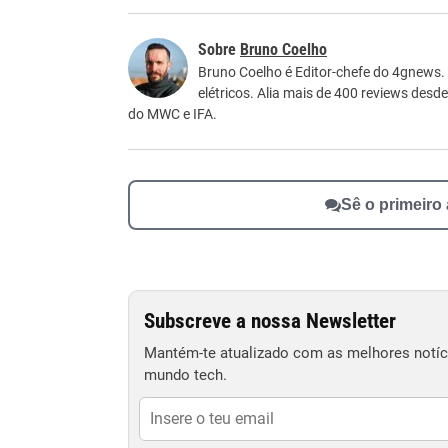
Este conteúdo contém informação incorreta
Bruno Coelho
Este conteúdo não tem a informação que procu
Bruno Coelho é Editor-chefe do 4gnews.
elétricos. Alia mais de 400 reviews desd
Outro
do MWC e IFA.
Sê o primeiro
Subscreve a nossa Newsletter
Mantém-te atualizado com as melhores notíci
mundo tech.