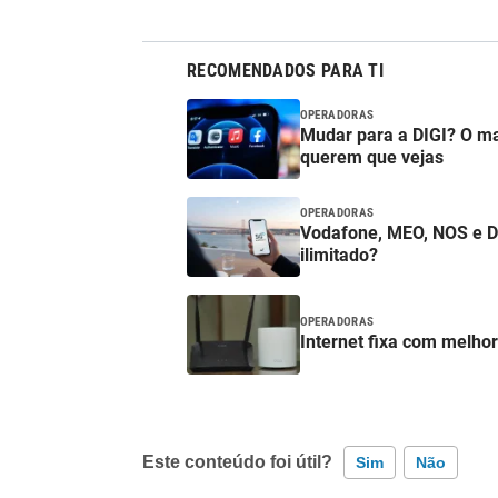
RECOMENDADOS PARA TI
OPERADORAS
Mudar para a DIGI? O m
querem que vejas
OPERADORAS
Vodafone, MEO, NOS e DIGI
ilimitado?
OPERADORAS
Internet fixa com melho
Este conteúdo foi útil?
Sim
Não