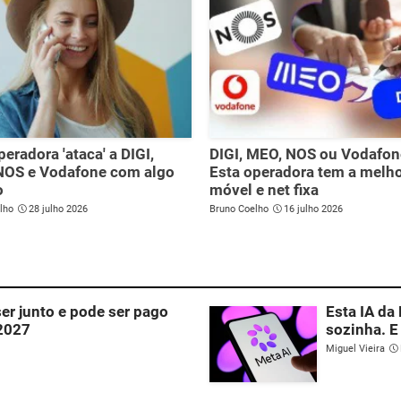
peradora 'ataca' a DIGI,
DIGI, MEO, NOS ou Vodafon
NOS e Vodafone com algo
Esta operadora tem a melho
o
móvel e net fixa
lho
28 julho 2026
Bruno Coelho
16 julho 2026
ser junto e pode ser pago
Esta IA da
 2027
sozinha. E
Miguel Vieira