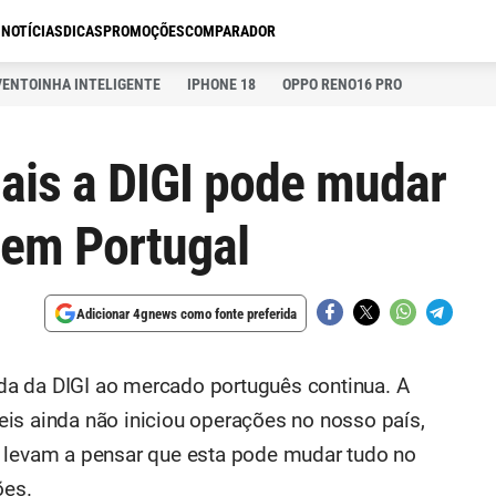
S
NOTÍCIAS
DICAS
PROMOÇÕES
COMPARADOR
VENTOINHA INTELIGENTE
IPHONE 18
OPPO RENO16 PRO
uais a DIGI pode mudar
 em Portugal
Adicionar 4gnews como fonte preferida
a da DIGI ao mercado português continua. A
is ainda não iniciou operações no nosso país,
s levam a pensar que esta pode mudar tudo no
ões.