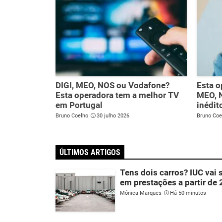
DIGI, MEO, NOS ou Vodafone?
Esta o
Esta operadora tem a melhor TV
MEO, 
em Portugal
inédit
Bruno Coelho
30 julho 2026
Bruno Coe
ÚLTIMOS ARTIGOS
Tens dois carros? IUC vai 
em prestações a partir de
Mónica Marques
Há 50 minutos